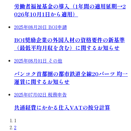
労働者福祉基金の導入（1年間の適用延期→2
026年10月1日から適用）
2025年08月20日
BOI申請
BOI奨励企業の外国人材の資格要件の新基準
（最低平均月収を含む）に関するお知らせ
2025年08月01日
その他
バンコク首都圏の都市鉄道全線20バーツ 均一
運賃に関するお知らせ
2025年07月02日
税務申告
共通経費にかかる仕入VATの按分計算
1
2