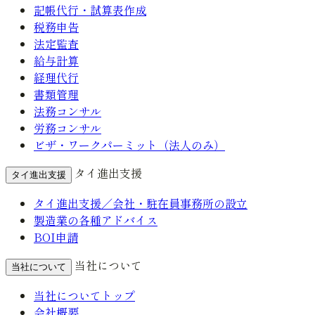
記帳代行・試算表作成
税務申告
法定監査
給与計算
経理代行
書類管理
法務コンサル
労務コンサル
ビザ・ワークパーミット（法人のみ）
タイ進出支援
タイ進出支援
タイ進出支援／会社・駐在員事務所の設立
製造業の各種アドバイス
BOI申請
当社について
当社について
当社についてトップ
会社概要