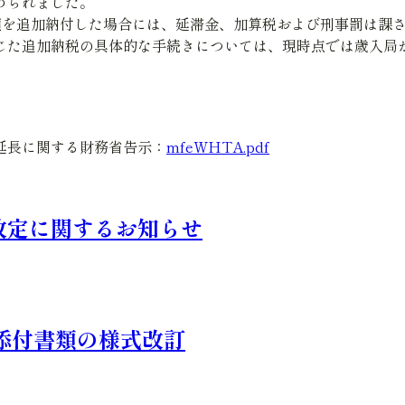
められました。
不足税額を追加納付した場合には、延滞金、加算税および刑事罰は
ax）を通じた追加納税の具体的な手続きについては、現時点では
延長に関する財務省告示：
mfeWHTA.pdf
改定に関するお知らせ
び添付書類の様式改訂