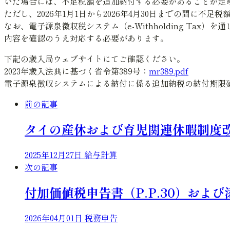
いた場合には、不足税額を追加納付する必要があることが定
ただし、2026年1月1日から2026年4月30日までの間に
なお、電子源泉徴収税システム（e-Withholding T
内容を確認のうえ対応する必要があります。
下記の歳入局ウェブサイトにてご確認ください。
2023年歳入法典に基づく省令第389号
：
mr389.pdf
電子源泉徴収システムによる納付に係る追加納税の納付期限
前の記事
タイの産休および育児関連休暇制度
2025年12月27日
給与計算
次の記事
付加価値税申告書（P.P.30）およ
2026年04月01日
税務申告