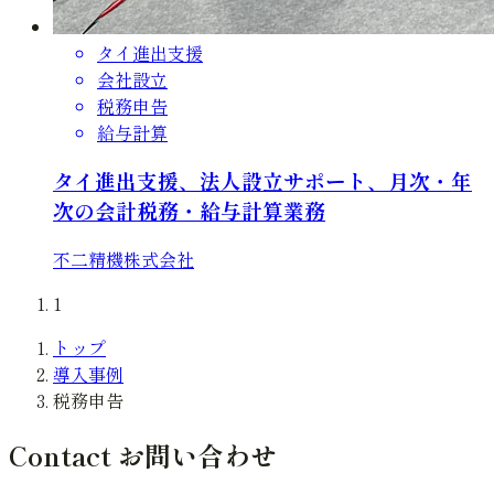
タイ進出支援
会社設立
税務申告
給与計算
タイ進出支援、法人設立サポート、月次・年
次の会計税務・給与計算業務
不二精機株式会社
1
トップ
導入事例
税務申告
Contact
お問い合わせ