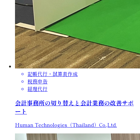
記帳代行・試算表作成
税務申告
経理代行
会計事務所の切り替えと会計業務の改善サポ
ート
Human Technologies（Thailand）Co.,Ltd.